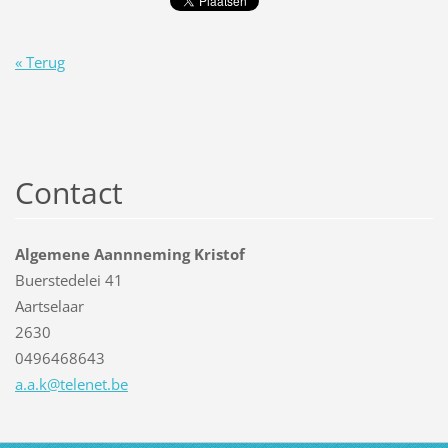
« Terug
Contact
Algemene Aannneming Kristof
Buerstedelei 41
Aartselaar
2630
0496468643
a.a.k@te
lenet.be