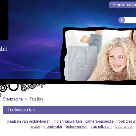
Homepagin
abit
Startpagina
>
Tag lijst
Trefwoorden
plaatsen van rectorvloeren
rioleringswerken
camera-inspectie
rook toeste
water
grondwater
betonwerken
trap uitkisten
betonvloer