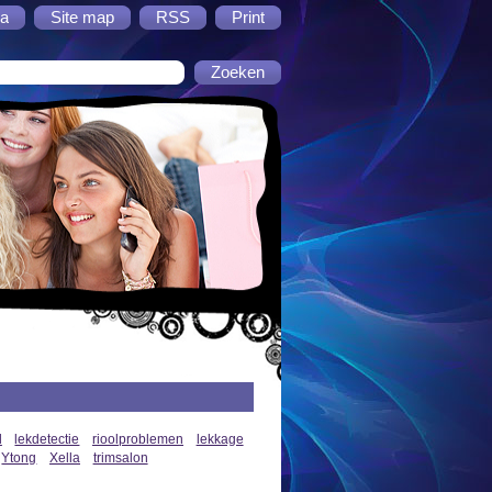
a
Site map
RSS
Print
l
lekdetectie
rioolproblemen
lekkage
Ytong
Xella
trimsalon