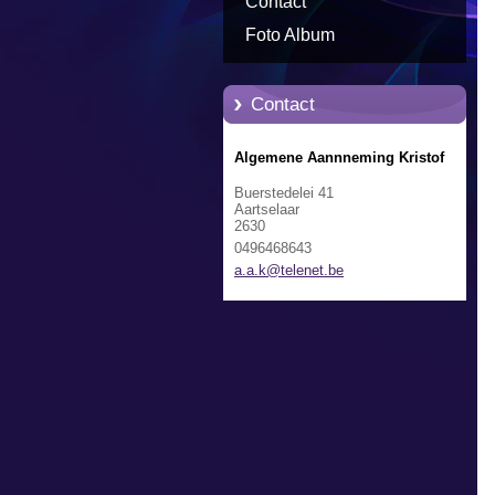
Contact
Foto Album
Contact
Algemene Aannneming Kristof
Buerstedelei 41
Aartselaar
2630
0496468643
a.a.k@te
lenet.be