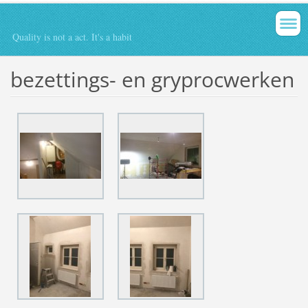
Quality is not a act. It's a habit
bezettings- en gryprocwerken