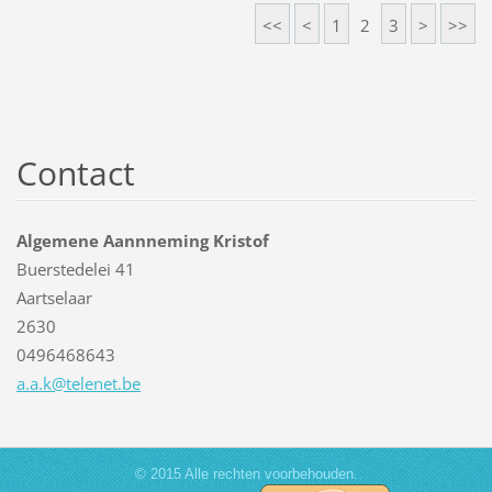
<<
<
1
2
3
>
>>
Contact
Algemene Aannneming Kristof
Buerstedelei 41
Aartselaar
2630
0496468643
a.a.k@te
lenet.be
© 2015 Alle rechten voorbehouden.