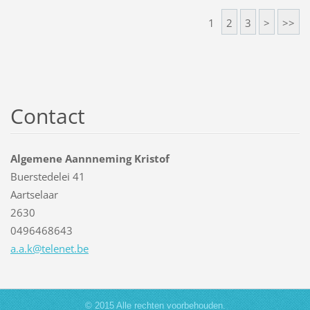
1
2
3
>
>>
Contact
Algemene Aannneming Kristof
Buerstedelei 41
Aartselaar
2630
0496468643
a.a.k@te
lenet.be
© 2015 Alle rechten voorbehouden.