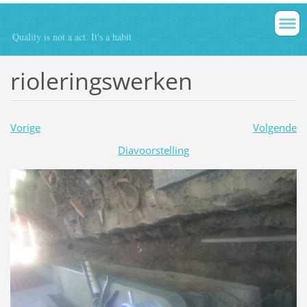
Quality is not a act. It's a habit
rioleringswerken
Vorige
Volgende
Diavoorstelling