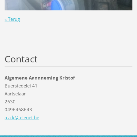
« Terug
Contact
Algemene Aannneming Kristof
Buerstedelei 41
Aartselaar
2630
0496468643
a.a.k@te
lenet.be