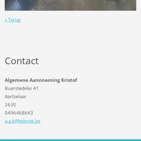
« Terug
Contact
Algemene Aannneming Kristof
Buerstedelei 41
Aartselaar
2630
0496468643
a.a.k@te
lenet.be