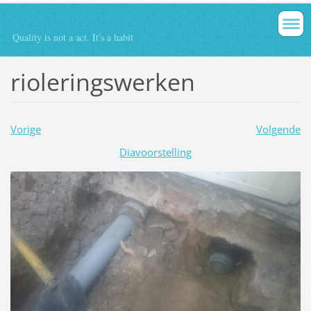
Quality is not a act. It's a habit
rioleringswerken
Vorige
Volgende
Diavoorstelling