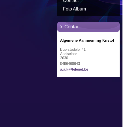
Contact
Foto Album
Contact
Algemene Aannneming Kristof
Buerstedelei 41
Aartselaar
2630
0496468643
a.a.k@te
lenet.be