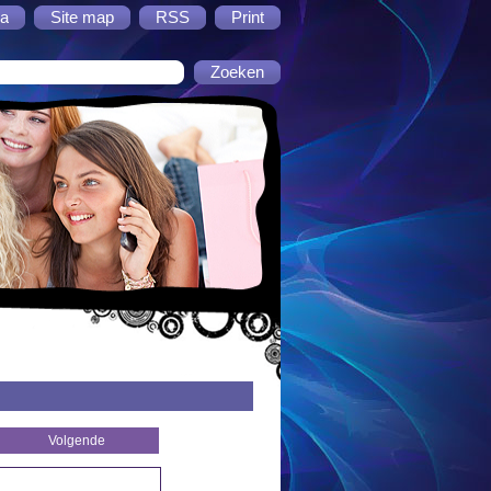
a
Site map
RSS
Print
Volgende