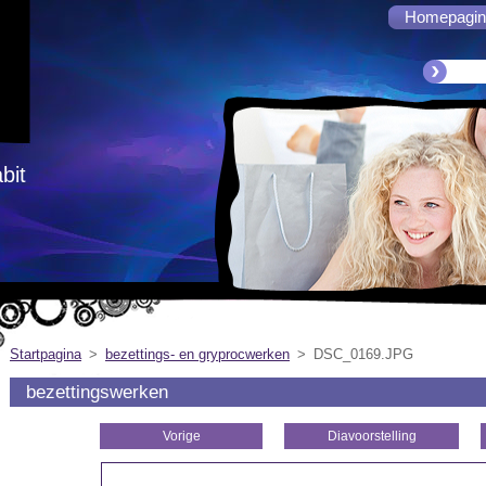
Homepagin
abit
Startpagina
>
bezettings- en gryprocwerken
>
DSC_0169.JPG
bezettingswerken
Vorige
Diavoorstelling